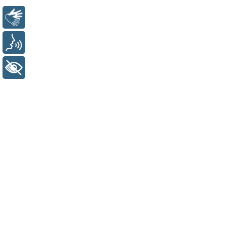
Libras
Voz
A FPEDS é Bicampeã do Brasileiro de Vôlei Feminin
+ Acessibilidade
dias 20 e 21 de agosto de 2016, em Brasília/DF, o
Feminino
: Carolina Longman, Elizabeth Borges, Edu
Sobre