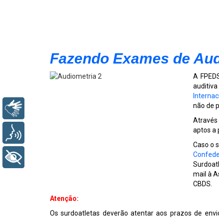
Fazendo Exames de Audi
A FPEDS
auditiv
Internac
não de p
Libras
Através
aptos a
Voz
Caso o s
Confede
+ Acessibilidade
Surdoat
mail à A
CBDS.
Atenção:
Os surdoatletas deverão atentar aos prazos de envi