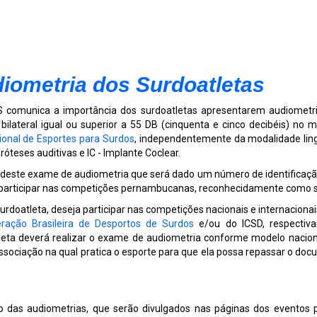
ometria dos Surdoatletas
 comunica a importância dos surdoatletas apresentarem audiometria
a bilateral igual ou superior a 55 DB (cinquenta e cinco decibéis) 
ional de Esportes para Surdos
, independentemente da modalidade ling
róteses auditivas e IC - Implante Coclear.
 deste exame de audiometria que será dado um número de identificaçã
 participar nas competições pernambucanas, reconhecidamente como s
urdoatleta, deseja participar nas competições nacionais e internaciona
ração Brasileira de Desportos de Surdos
e/ou do ICSD, respectiva
leta deverá realizar o exame de audiometria conforme modelo naciona
ssociação na qual pratica o esporte para que ela possa repassar o d
o das audiometrias, que serão divulgados nas páginas dos eventos p