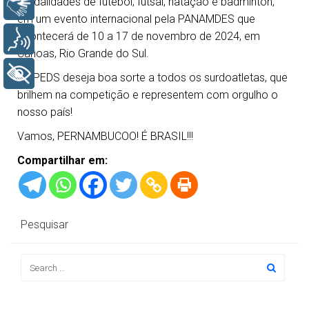
modalidades de futebol, futsal, natação e badminton,
Libras
em um evento internacional pela PANAMDES que
acontecerá de 10 a 17 de novembro de 2024, em
Voz
Canoas, Rio Grande do Sul.
+ Acessibilidade
A FPEDS deseja boa sorte a todos os surdoatletas, que
brilhem na competição e representem com orgulho o
nosso país!
Vamos, PERNAMBUCOO! É BRASIL!!!
Compartilhar em:
Pesquisar