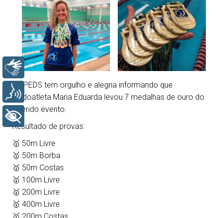
Libras
A FPEDS tem orgulho e alegria informando que
Voz
surdoatleta Maria Eduarda levou 7 medalhas de ouro do
referido evento.
+ Acessibilidade
Resultado de provas:
🥇 50m Livre
🥇 50m Borba
🥇 50m Costas
🥇 100m Livre
🥇 200m Livre
🥇 400m Livre
🥇 200m Costas