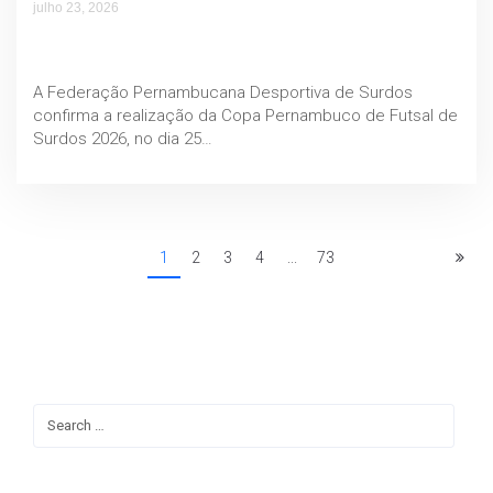
julho 23, 2026
COPA PERNAMBUCO DE FUTSAL DE SURDOS
2026
A Federação Pernambucana Desportiva de Surdos
confirma a realização da Copa Pernambuco de Futsal de
Surdos 2026, no dia 25…
1
2
3
4
...
73
PESQUISAR