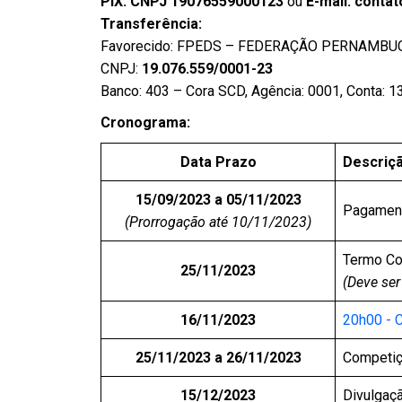
PIX: CNPJ 19076559000123
ou
E-mail: conta
Transferência:
Favorecido: FPEDS – FEDERAÇÃO PERNAMB
CNPJ:
19.076.559/0001-23
Banco: 403 – Cora SCD, Agência: 0001, Conta: 
Cronograma:
Data Prazo
Descriç
15/09/2023 a 05/11/2023
Pagament
(Prorrogação até 10/11/2023)
Termo Co
25/11/2023
(Deve ser
16/11/2023
20h00 - 
25/11/2023 a 26/11/2023
Competi
15/12/2023
Divulgaçã