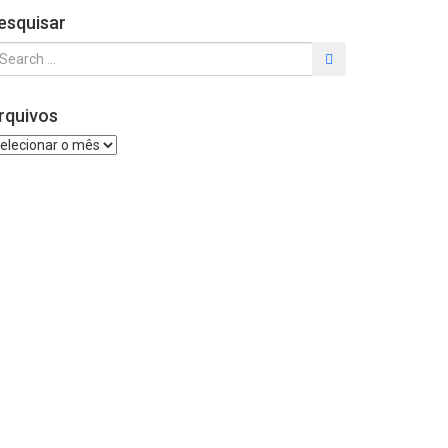
esquisar
rquivos
quivos