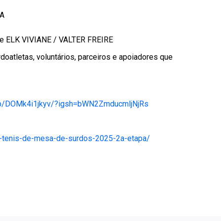
SA
 ELK VIVIANE / VALTER FREIRE
atletas, voluntários, parceiros e apoiadores que
/p/DOMk4i1jkyv/?igsh=bWN2ZmducmljNjRs
e-tenis-de-mesa-de-surdos-2025-2a-etapa/