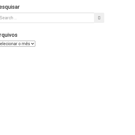
esquisar
rquivos
quivos