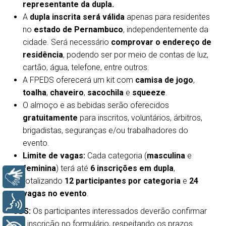
representante da dupla.
A
dupla inscrita será válida
apenas para residentes
no
estado de Pernambuco
, independentemente da
cidade. Será necessário
comprovar o endereço de
residência
, podendo ser por meio de contas de luz,
cartão, água, telefone, entre outros.
A FPEDS oferecerá um kit com
camisa de jogo
,
toalha
,
chaveiro
,
sacochila
e
squeeze
.
O almoço e as bebidas serão oferecidos
gratuitamente
para inscritos, voluntários, árbitros,
brigadistas, seguranças e/ou trabalhadores do
evento.
Limite de vagas:
Cada categoria (
masculina
e
feminina
) terá até
6 inscrições em dupla
,
Libras
totalizando
12 participantes por categoria
e
24
vagas no evento
.
Voz
OBS:
Os participantes interessados deverão confirmar
sua inscrição no formulário, respeitando os prazos