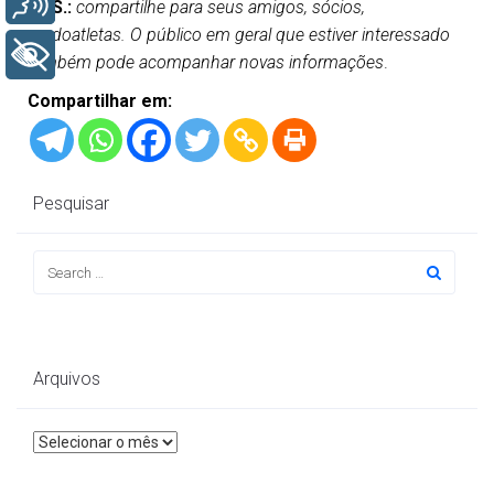
OBS.:
compartilhe para seus amigos, sócios,
surdoatletas. O público em geral que estiver interessado
+ Acessibilidade
também pode acompanhar novas informações
.
Compartilhar em:
Pesquisar
Arquivos
Arquivos