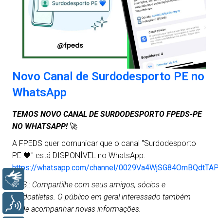
Novo Canal de Surdodesporto PE no
WhatsApp
TEMOS NOVO CANAL DE SURDODESPORTO FPEDS-PE
NO WHATSAPP!
🚀
A FPEDS quer comunicar que o canal "Surdodesporto
PE 💙" está DISPONÍVEL no WhatsApp:
https://whatsapp.com/channel/0029Va4WjSG84OmBQdtTA
Libras
OBS.: Compartilhe com seus amigos, sócios e
surdoatletas. O público em geral interessado também
Voz
pode acompanhar novas informações.